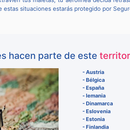
ravíen tus maletas, tu aerolínea decida retrasa
de estas situaciones estarás protegido por Segu
es hacen parte de este
territ
- Austria
- Bélgica
- España
- lemania
- Dinamarca
- Eslovenia
- Estonia
- Finlandia