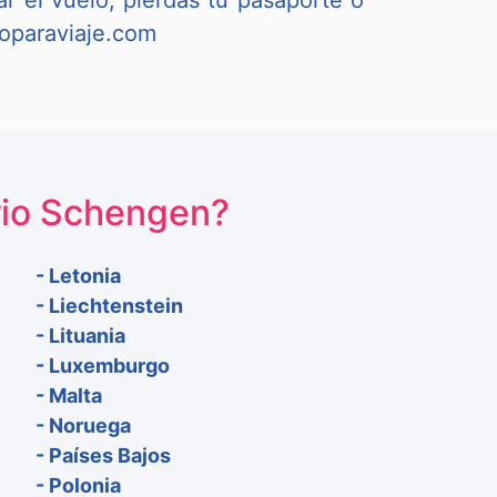
r el vuelo, pierdas tu pasaporte o
roparaviaje.com
orio Schengen?
- Letonia
- Liechtenstein
- Lituania
- Luxemburgo
- Malta
- Noruega
- Países Bajos
- Polonia