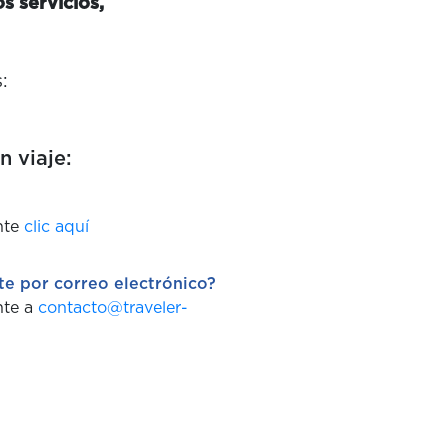
s servicios,
:
n viaje:
nte
clic aquí
te por correo electrónico?
nte a
contacto@traveler-